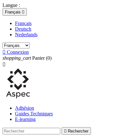
Langue :
Français

Français
Deutsch
Nederlands

Connexion
shopping_cart
Panier
(0)

Adhésion
Guides Techniques
E-learning

Rechercher