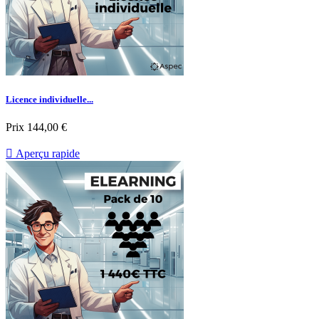
Licence individuelle...
Prix
144,00 €

Aperçu rapide