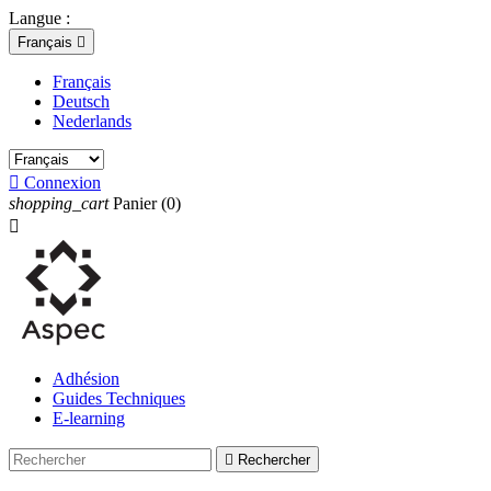
Langue :
Français

Français
Deutsch
Nederlands

Connexion
shopping_cart
Panier
(0)

Adhésion
Guides Techniques
E-learning

Rechercher