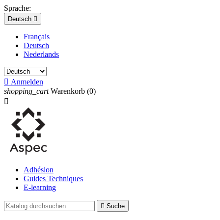
Sprache:
Deutsch

Français
Deutsch
Nederlands

Anmelden
shopping_cart
Warenkorb
(0)

Adhésion
Guides Techniques
E-learning

Suche