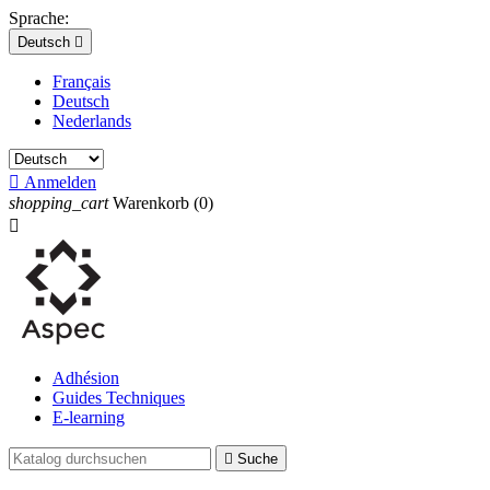
Sprache:
Deutsch

Français
Deutsch
Nederlands

Anmelden
shopping_cart
Warenkorb
(0)

Adhésion
Guides Techniques
E-learning

Suche