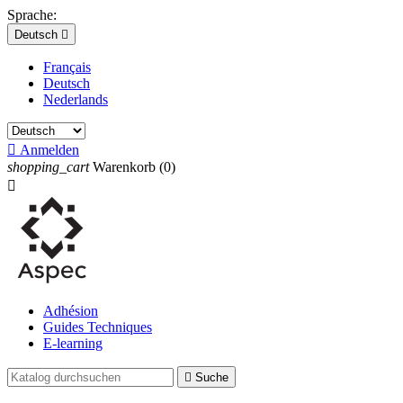
Sprache:
Deutsch

Français
Deutsch
Nederlands

Anmelden
shopping_cart
Warenkorb
(0)

Adhésion
Guides Techniques
E-learning

Suche