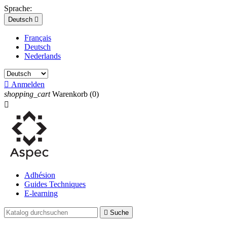
Sprache:
Deutsch

Français
Deutsch
Nederlands

Anmelden
shopping_cart
Warenkorb
(0)

Adhésion
Guides Techniques
E-learning

Suche