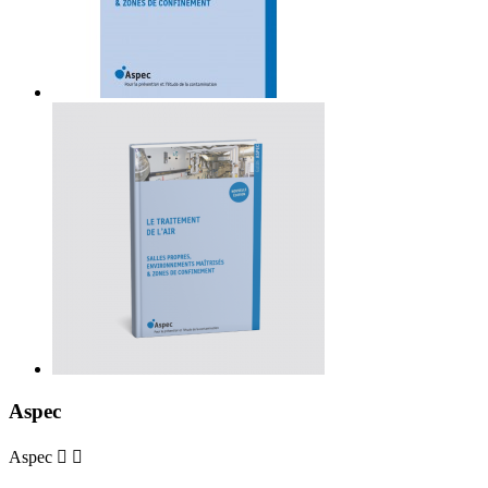
Aspec
Aspec

