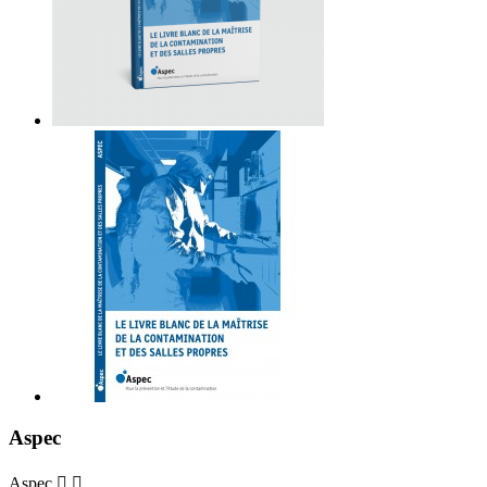
Aspec
Aspec

