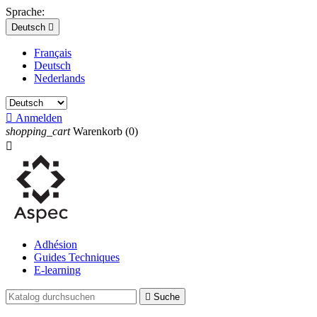
Sprache:
Deutsch

Français
Deutsch
Nederlands

Anmelden
shopping_cart
Warenkorb
(0)

Adhésion
Guides Techniques
E-learning

Suche