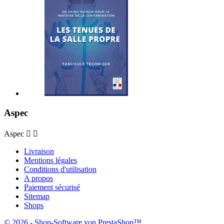
Aspec
Aspec


Livraison
Mentions légales
Conditions d'utilisation
A propos
Paiement sécurisé
Sitemap
Shops
© 2026 - Shop-Software von PrestaShop™