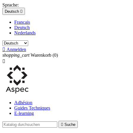
Sprache:
Deutsch

Français
Deutsch
Nederlands

Anmelden
shopping_cart
Warenkorb
(0)

Adhésion
Guides Techniques
E-learning

Suche